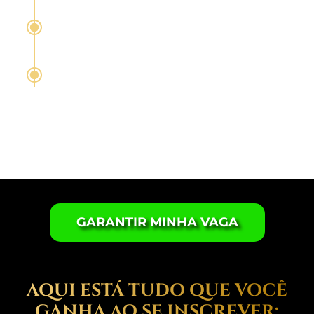
intenção.
Aplicações Terapêuticas Reais
Como tratar traumas, fobias e bloqueios
emocionais com a hipnose não verbal
Desenvolvimento Interno do
Terapeuta
Fortalecimento da autoconfiança, energia
vital e autoridade.
GARANTIR MINHA VAGA
AQUI ESTÁ TUDO QUE VOCÊ
GANHA AO SE INSCREVER: