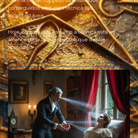
ciência oficial, contudo os resultados
conseguidos com esta técnica são
incontestáveis.
Hoje, com muitos estudos a técnica está ao
alcance de qualquer pessoa que deseje
aprender!