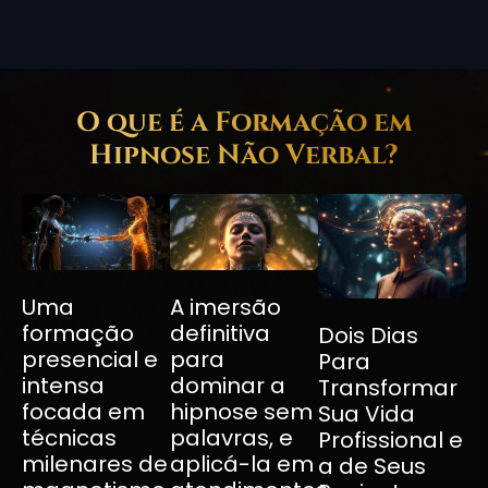
O que é a Formação em
Hipnose Não Verbal?
Uma
A imersão
formação
definitiva
Dois Dias
presencial e
para
Para
intensa
dominar a
Transformar
focada em
hipnose sem
Sua Vida
técnicas
palavras, e
Profissional e
milenares de
aplicá-la em
a de Seus