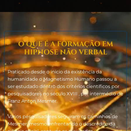
O QUE É A FORMAÇÃO EM
HIPNOSE NÃO VERBAL
Praticado desde o inicio da existência da
humanidade o Magnetismo Humano passou a
ser estudado dentro dos critérios científicos por
pesquisadores no século XVIII , por intermédio de
Franz Anton Mesmer.
Vários pesquisadores seguiram os caminhos de
Mesmer, mesmo enfrentando o descrédito da